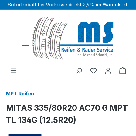
Sofortrabatt bei Vorkasse direkt 2,9% im Warenkorb
Zum Hauptinhalt springen
Ware
MPT Reifen
MITAS 335/80R20 AC70 G MPT
TL 134G (12.5R20)