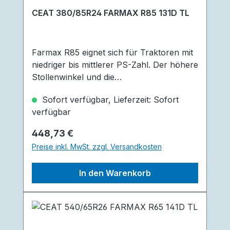
CEAT 380/85R24 FARMAX R85 131D TL
Farmax R85 eignet sich für Traktoren mit
niedriger bis mittlerer PS-Zahl. Der höhere
Stollenwinkel und die
Laschenüberlappung in der Mitte des
Sofort verfügbar, Lieferzeit: Sofort
Reifen erzielen eine bessere Fahrbarkeit.
verfügbar
Für eine längere Lebensdauer sorgt die R1
W-Profiltiefe. Der Reifen überzeugt
Regulärer Preis:
448,73 €
außerdem durch seine überlegene
Preise inkl. MwSt. zzgl. Versandkosten
Zugkraft die er dem geringeren Winkel an
den Schultern verdankt. Geringere
In den Warenkorb
Schäden an Boden und Pflanzen durch
abgerundete Schultern, sowie reduzierte
Bodenverdichtung durch ein breites Profil
und größeres Innenvolumen sind weitere
großartige Vorteile des Reifen.