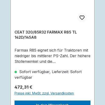
CEAT 320/85R32 FARMAX R85 TL
142D/145A8
Farmax R85 eignet sich für Traktoren mit
niedriger bis mittlerer PS-Zahl. Der höhere
Stollenwinkel und die
Laschenüberlappung in der Mitte des
Sofort verfügbar, Lieferzeit: Sofort
Reifen erzielen eine bessere Fahrbarkeit.
verfügbar
Für eine längere Lebensdauer sorgt die R1
W-Profiltiefe. Der Reifen überzeugt
Regulärer Preis:
472,31 €
außerdem durch seine überlegene
Preise inkl. MwSt. zzgl. Versandkosten
Zugkraft die er dem geringeren Winkel an
den Schultern verdankt. Geringere