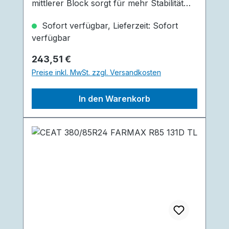
mittlerer Block sorgt für mehr Stabilität
auf der Straße. Die einzigartigen
Sofort verfügbar, Lieferzeit: Sofort
gewinkelten Rillen sorgen für einen
verfügbar
besseren Fahrkomfort und
Selbstreinigung. Das robuste Blockdesign
Regulärer Preis:
243,51 €
gewährt eine gute Zugkraft auf der Straße
Preise inkl. MwSt. zzgl. Versandkosten
und im Gelände.
In den Warenkorb