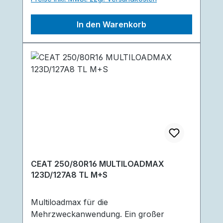
Zugkraft die er dem geringeren Winkel an
den Schultern verdankt. Geringere
In den Warenkorb
Schäden an Boden und Pflanzen durch
abgerundete Schultern, sowie reduzierte
Bodenverdichtung durch ein breites Profil
und größeres Innenvolumen sind weitere
großartige Vorteile des Reifen.
CEAT 250/80R16 MULTILOADMAX
123D/127A8 TL M+S
Multiloadmax für die
Mehrzweckanwendung. Ein großer