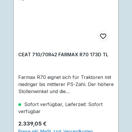
CEAT 710/70R42 FARMAX R70 173D TL
Farmax R70 eignet sich für Traktoren mit
niedriger bis mittlerer PS-Zahl. Der höhere
Stollenwinkel und die
Laschenüberlappung in der Mitte des
Sofort verfügbar, Lieferzeit: Sofort
Reifen erzielen eine bessere Fahrbarkeit.
verfügbar
Für eine längere Lebensdauer sorgt die R1
W-Profiltiefe. Der Reifen überzeugt
Regulärer Preis:
2.339,05 €
außerdem durch seine überlegene
Preise inkl. MwSt. zzgl. Versandkosten