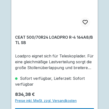
CEAT 500/70R24 LOADPRO R-4 164A8/B
TL SB
Loadpro eignet sich für Teleskoplader. Für
eine gleichmäßige Lastverteilung sorgt die
große Stollenüberlappung und breitere
Stollen in der Laufflächenmitte.
Sofort verfügbar, Lieferzeit: Sofort
Besonderen Schutz bietet der Stahlgürtel
verfügbar
vor einem Durchstich. Außerdem verfügt
der Reifen über zusätzlich verstärkte
Regulärer Preis:
834,38 €
Seitenwände welche eine gute
Preise inkl. MwSt. zzgl. Versandkosten
Seitenstabilität gewährt, sowie eine starke
Wulst für bessere Karkassenstärke und