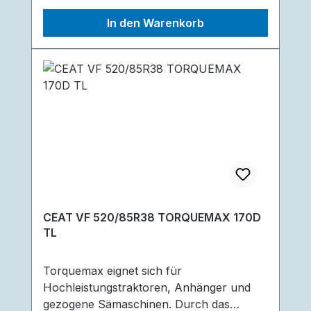
Für eine längere Lebensdauer sorgt die R1
In den Warenkorb
W-Profiltiefe. Der Reifen überzeugt
außerdem durch seine überlegene
Zugkraft die er dem geringeren Winkel an
den Schultern verdankt. Geringere
Schäden an Boden und Pflanzen durch
abgerundete Schultern, sowie reduzierte
Bodenverdichtung durch ein breites Profil
und größeres Innenvolumen sind weitere
großartige Vorteile des Reifen.
CEAT VF 520/85R38 TORQUEMAX 170D
TL
Torquemax eignet sich für
Hochleistungstraktoren, Anhänger und
gezogene Sämaschinen. Durch das