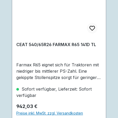
CEAT 540/65R26 FARMAX R65 141D TL
Farmax R65 eignet sich für Traktoren mit
niedriger bis mittlerer PS-Zahl. Eine
gekippte Stollenspitze sorgt für geringere
Vibration und geringere Geräusche. Mud
Sofort verfügbar, Lieferzeit: Sofort
Breaker unter den Stollen helfen eine
verfügbar
hohe Selbstreinigung des Reifen zu
erwirken. Der höhere Stollenwinkel und
Regulärer Preis:
942,03 €
die Stollenüberlappung in der Mitte des
Preise inkl. MwSt. zzgl. Versandkosten
Reifen erzielen eine bessere Fahrbarkeit.