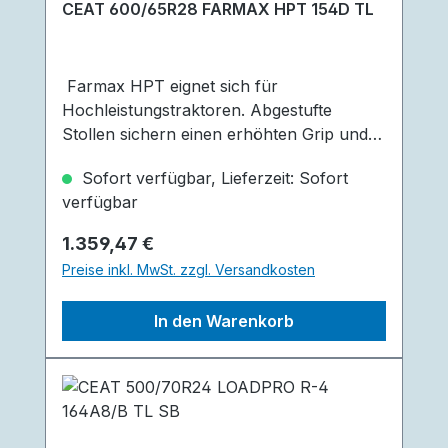
CEAT 600/65R28 FARMAX HPT 154D TL
Farmax HPT eignet sich für
Hochleistungstraktoren. Abgestufte
Stollen sichern einen erhöhten Grip und
reduzieren Traktorschlupf. Der Reifen
Sofort verfügbar, Lieferzeit: Sofort
bietet eine extra breite Lauffläche, diese
verfügbar
sorgt für eine höhere Standfläche, die
mehr Stabilität verleiht. Eine
Regulärer Preis:
1.359,47 €
Stollenverbindung stabilisiert die Stollen
Preise inkl. MwSt. zzgl. Versandkosten
und hilft bei der Selbstreinigung. Geringere
Schäden an Boden und Pflanzen durch
In den Warenkorb
abgerundete Schultern, sowie guter
Fahrkomfort auf Straßen, weniger
Geräusche und Vibration durch 50°
Stollenwinkel in der Lauffläche sind
weitere großartige Vorteile des Reifen.