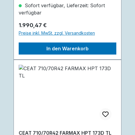
Sofort verfügbar, Lieferzeit: Sofort
Selbstreinigung. Der robuste Mittelblock
verfügbar
sorgt für verbesserte Stabilität. Einen
guten Aufprallschutz bietet die
Regulärer Preis:
1.990,47 €
Stahlgürtelkarkasse, sowie das VF-
Preise inkl. MwSt. zzgl. Versandkosten
Gehäuse für reduzierte Bodenverdichtung
sorgt.
In den Warenkorb
CEAT 710/70R42 FARMAX HPT 173D TL