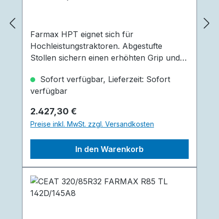
Farmax HPT eignet sich für
Hochleistungstraktoren. Abgestufte
Stollen sichern einen erhöhten Grip und
reduzieren Traktorschlupf. Der Reifen
Sofort verfügbar, Lieferzeit: Sofort
bietet eine extra breite Lauffläche, diese
verfügbar
sorgt für eine höhere Standfläche, die
mehr Stabilität verleiht. Eine
Regulärer Preis:
2.427,30 €
Stollenverbindung stabilisiert die Stollen
Preise inkl. MwSt. zzgl. Versandkosten
und hilft bei der Selbstreinigung. Geringere
Schäden an Boden und Pflanzen durch
In den Warenkorb
abgerundete Schultern, sowie guter
Fahrkomfort auf Straßen, weniger
Geräusche und Vibration durch 50°
Stollenwinkel in der Lauffläche sind
weitere großartige Vorteile des Reifen.