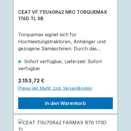
CEAT VF 710/60R42 NRO TORQUEMAX
176D TL SB
Torquemax eignet sich für
Hochleistungstraktoren, Anhänger und
gezogene Sämaschinen. Durch das
abgestufte Stollendesign bekommt der
Sofort verfügbar, Lieferzeit: Sofort
Reifen einen besseren Grip. Die gekippten
verfügbar
Stollenspitzen sorgen für eine geringere
Vibration bei hoher Geschwindigkeit,
Regulärer Preis:
2.153,72 €
sowie der kleinere Stollenwinkel an der
Preise inkl. MwSt. zzgl. Versandkosten
Schulter für eine gute Zugkraft sorgt.
Weiter Vorteile sind die abgerundeten
In den Warenkorb
Schultern welche die Bodenschädigung
verringern und die starken und breiten
Stollen die für eine lange Lebensdauer
sorgen sollen.