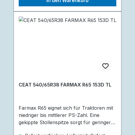
In den Warenkorb
Schäden an Boden und Pflanzen durch
abgerundete Schultern, sowie reduzierte
Bodenverdichtung durch ein breites Profil
und größeres Innenvolumen sind weitere
großartige Vorteile des Reifen.
CEAT 540/65R38 FARMAX R65 153D TL
Farmax R65 eignet sich für Traktoren mit
niedriger bis mittlerer PS-Zahl. Eine
gekippte Stollenspitze sorgt für geringere
Vibration und geringere Geräusche. Mud