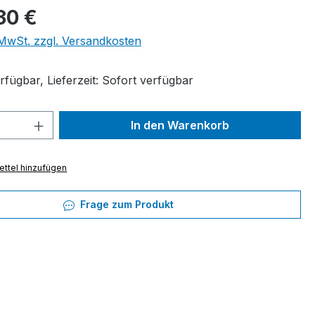
eis:
30 €
. MwSt. zzgl. Versandkosten
fügbar, Lieferzeit: Sofort verfügbar
 Anzahl: Gib den gewünschten Wert ein 
In den Warenkorb
ttel hinzufügen
Frage zum Produkt