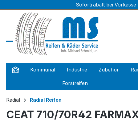
Sofortrabatt bei Vorkasse
m Hauptinhalt springen
Zur Suche springen
Zur Hauptnavigation springen
Kommunal
Industrie
Zubehör
Rad
Forstreifen
Radial
Radial Reifen
CEAT 710/70R42 FARMAX