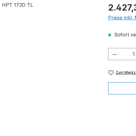
Regulärer Pr
2.427,
Preise inkl
Sofort ver
Produkt
Zum Merkze