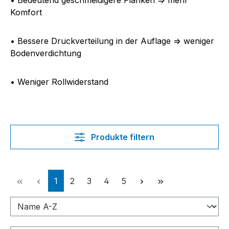
• Bedeutend geschmeidigere Flanken => mehr
Komfort
• Bessere Druckverteilung in der Auflage => weniger
Bodenverdichtung
• Weniger Rollwiderstand
Produkte filtern
Seite
Seite
Seite
Seite
Seite
1
2
3
4
5