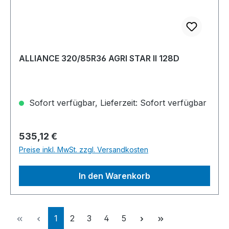
ALLIANCE 320/85R36 AGRI STAR II 128D
Sofort verfügbar, Lieferzeit: Sofort verfügbar
Regulärer Preis:
535,12 €
Preise inkl. MwSt. zzgl. Versandkosten
In den Warenkorb
Seite
Seite
Seite
Seite
Seite
1
2
3
4
5