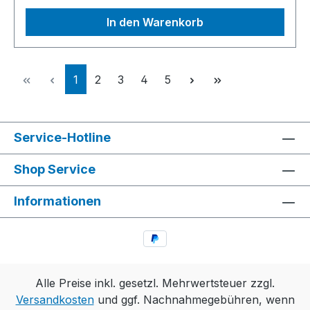
In den Warenkorb
Seite
Seite
Seite
Seite
Seite
1
2
3
4
5
Service-Hotline
Shop Service
Informationen
Alle Preise inkl. gesetzl. Mehrwertsteuer zzgl.
Versandkosten
und ggf. Nachnahmegebühren, wenn