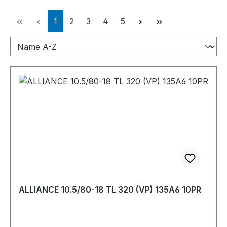
Seite
Seite
Seite
Seite
Seite
1
2
3
4
5
ALLIANCE 10.5/80-18 TL 320 (VP) 135A6 10PR