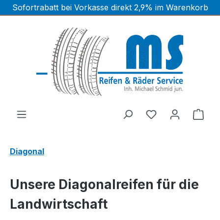
Sofortrabatt bei Vorkasse direkt 2,9% im Warenkorb
Zum Hauptinhalt springen
Ware
Diagonal
Unsere Diagonalreifen für die
Landwirtschaft