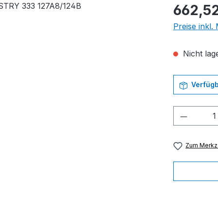
Regulärer Pr
662,52
Preise inkl
Nicht lage
Verfügb
Produkt
Zum Merkze