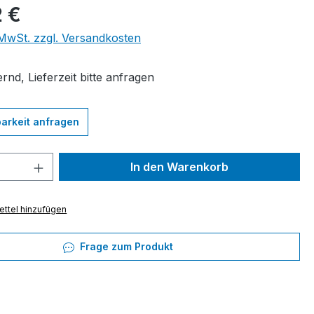
eis:
 €
. MwSt. zzgl. Versandkosten
rnd, Lieferzeit bitte anfragen
arkeit anfragen
 Anzahl: Gib den gewünschten Wert ein 
In den Warenkorb
ttel hinzufügen
Frage zum Produkt