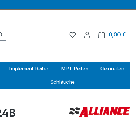
0,00 €
Ware
Implement Reifen
MPT Reifen
Kleinreifen
Schläuche
24B