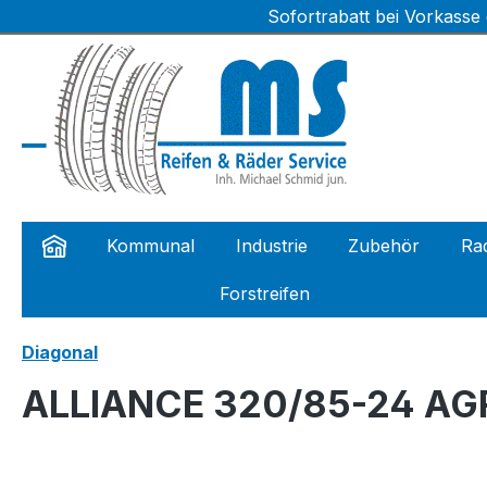
Sofortrabatt bei Vorkasse
m Hauptinhalt springen
Zur Suche springen
Zur Hauptnavigation springen
Kommunal
Industrie
Zubehör
Rad
Forstreifen
Diagonal
ALLIANCE 320/85-24 AG