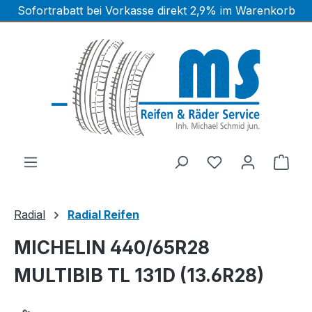
Sofortrabatt bei Vorkasse direkt 2,9% im Warenkorb
Zum Hauptinhalt springen
Ware
Radial
Radial Reifen
MICHELIN 440/65R28
MULTIBIB TL 131D (13.6R28)