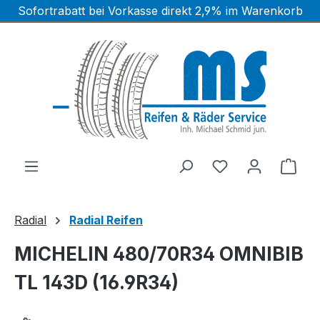
Sofortrabatt bei Vorkasse direkt 2,9% im Warenkorb
Zum Hauptinhalt springen
Ware
Radial
Radial Reifen
MICHELIN 480/70R34 OMNIBIB
TL 143D (16.9R34)