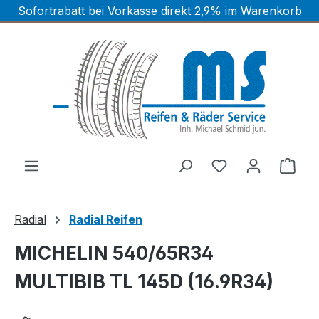
Sofortrabatt bei Vorkasse direkt 2,9% im Warenkorb
Zum Hauptinhalt springen
Ware
Radial
Radial Reifen
MICHELIN 540/65R34
MULTIBIB TL 145D (16.9R34)