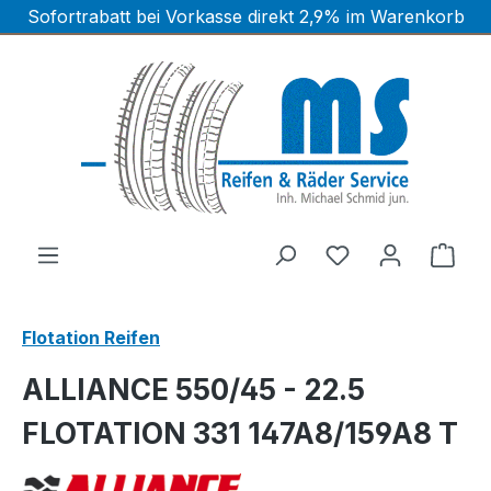
Sofortrabatt bei Vorkasse direkt 2,9% im Warenkorb
Zum Hauptinhalt springen
Ware
Flotation Reifen
ALLIANCE 550/45 - 22.5
FLOTATION 331 147A8/159A8 T