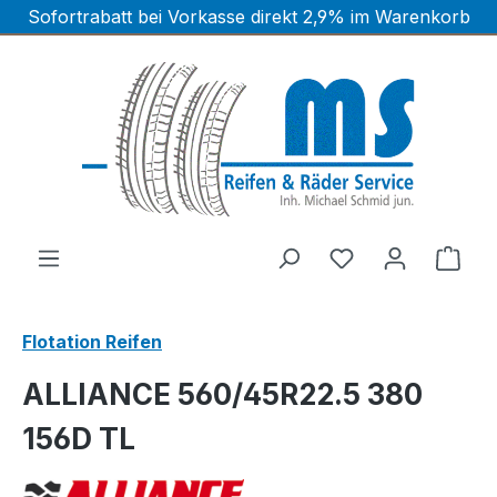
Sofortrabatt bei Vorkasse direkt 2,9% im Warenkorb
Zum Hauptinhalt springen
Ware
Flotation Reifen
ALLIANCE 560/45R22.5 380
156D TL