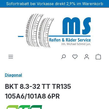
Sofortrabatt bei Vorkasse direkt 2,9% im Warenkorb
Zum Hauptinhalt springen
Ware
Diagonal
BKT 8.3-32 TT TR135
105A6/101A8 6PR