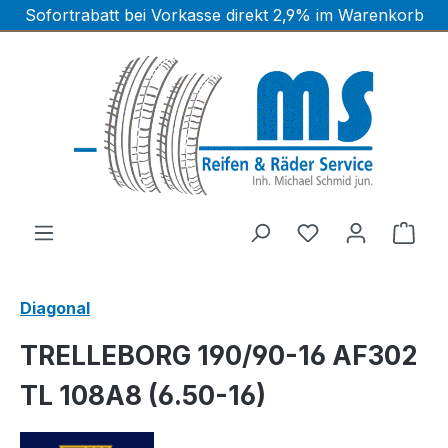
Sofortrabatt bei Vorkasse direkt 2,9% im Warenkorb
Zum Hauptinhalt springen
Ware
Diagonal
TRELLEBORG 190/90-16 AF302
TL 108A8 (6.50-16)