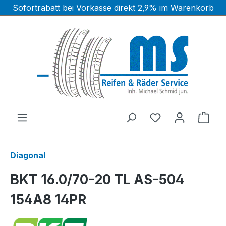
Sofortrabatt bei Vorkasse direkt 2,9% im Warenkorb
Zum Hauptinhalt springen
Ware
Diagonal
BKT 16.0/70-20 TL AS-504
154A8 14PR