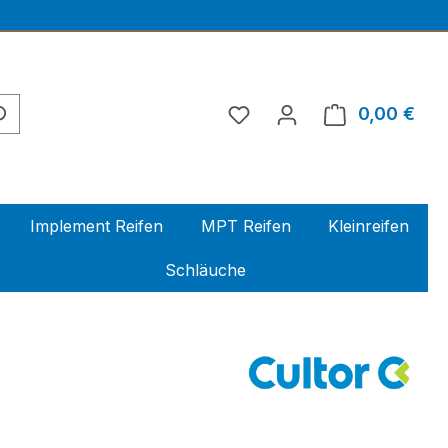
0,00 €
Ware
Implement Reifen
MPT Reifen
Kleinreifen
Schläuche