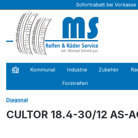
Sofortrabatt bei Vorkasse
m Hauptinhalt springen
Zur Suche springen
Zur Hauptnavigation springen
Kommunal
Industrie
Zubehör
Rad
Forstreifen
Diagonal
CULTOR 18.4-30/12 AS-AG