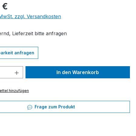
eis:
 €
. MwSt. zzgl. Versandkosten
rnd, Lieferzeit bitte anfragen
arkeit anfragen
 Anzahl: Gib den gewünschten Wert ein 
In den Warenkorb
ttel hinzufügen
Frage zum Produkt