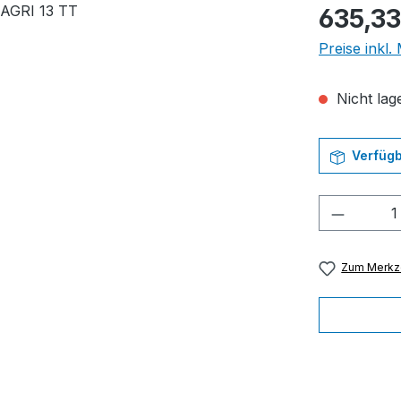
Regulärer Pr
635,33
Preise inkl
Nicht lage
Verfügb
Produkt
Zum Merkze