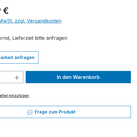
eis:
 €
. MwSt. zzgl. Versandkosten
rnd, Lieferzeit bitte anfragen
arkeit anfragen
 Anzahl: Gib den gewünschten Wert ein 
In den Warenkorb
ttel hinzufügen
Frage zum Produkt