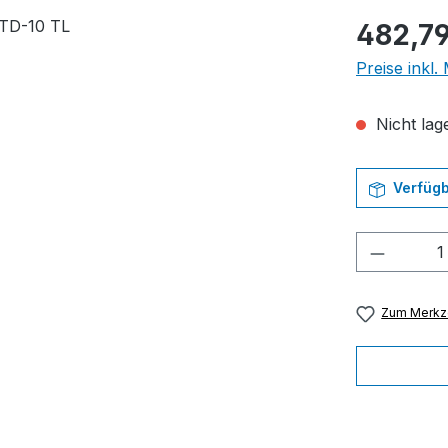
Regulärer Pr
482,79
Preise inkl
Nicht lage
Verfügb
Produkt
Zum Merkze