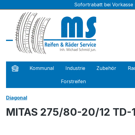
Sofortrabatt bei Vorkasse
m Hauptinhalt springen
Zur Suche springen
Zur Hauptnavigation springen
Kommunal
Industrie
Zubehör
Rad
Forstreifen
Diagonal
MITAS 275/80-20/12 TD-