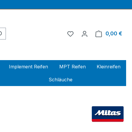
0,00 €
Ware
Implement Reifen
MPT Reifen
Kleinreifen
Schläuche