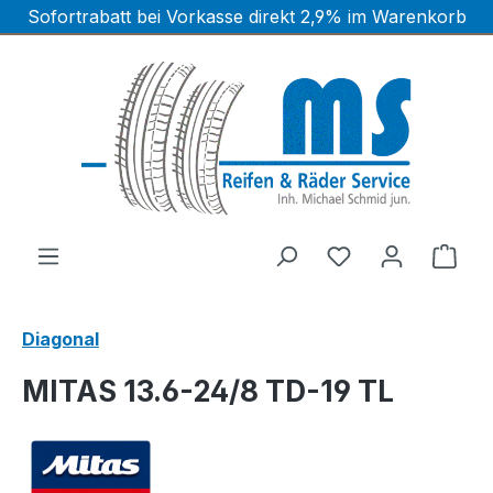
Sofortrabatt bei Vorkasse direkt 2,9% im Warenkorb
Zum Hauptinhalt springen
Ware
Diagonal
MITAS 13.6-24/8 TD-19 TL