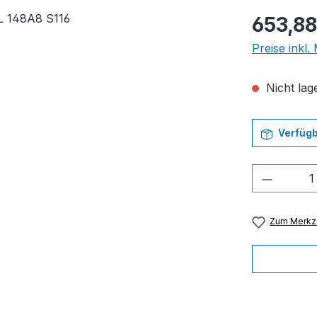
Regulärer Pr
653,88
Preise inkl
Nicht lage
Verfügb
Produkt
Zum Merkze