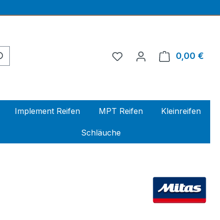
0,00 €
Ware
Implement Reifen
MPT Reifen
Kleinreifen
Schläuche