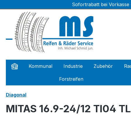
Sofortrabatt bei Vorkasse
m Hauptinhalt springen
Zur Suche springen
Zur Hauptnavigation springen
Kommunal
Industrie
Zubehör
Rad
Forstreifen
Diagonal
MITAS 16.9-24/12 TI04 T