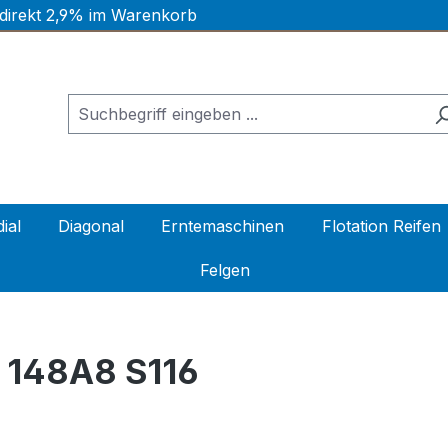
 direkt 2,9% im Warenkorb
ial
Diagonal
Erntemaschinen
Flotation Reifen
Felgen
L 148A8 S116