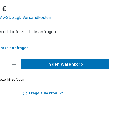
eis:
 €
. MwSt. zzgl. Versandkosten
rnd, Lieferzeit bitte anfragen
arkeit anfragen
 Anzahl: Gib den gewünschten Wert ein 
In den Warenkorb
ttel hinzufügen
Frage zum Produkt