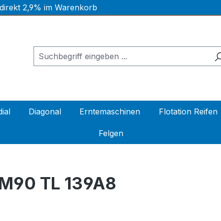
 direkt 2,9% im Warenkorb
ial
Diagonal
Erntemaschinen
Flotation Reifen
Felgen
TM90 TL 139A8