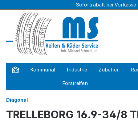
Sofortrabatt bei Vorkasse
m Hauptinhalt springen
Zur Suche springen
Zur Hauptnavigation springen
Kommunal
Industrie
Zubehör
Rad
Forstreifen
Diagonal
TRELLEBORG 16.9-34/8 