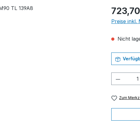
Regulärer Pr
723,70
Preise inkl
Nicht lage
Verfügb
Produkt
Zum Merkze