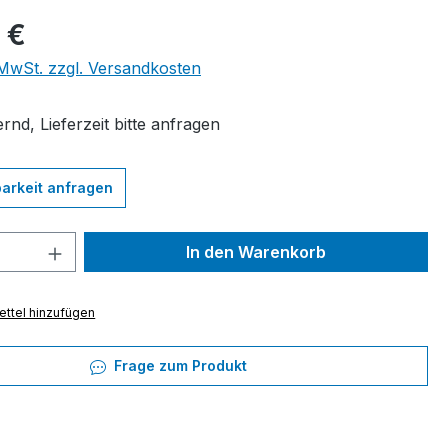
eis:
 €
. MwSt. zzgl. Versandkosten
rnd, Lieferzeit bitte anfragen
arkeit anfragen
 Anzahl: Gib den gewünschten Wert ein 
In den Warenkorb
ttel hinzufügen
Frage zum Produkt