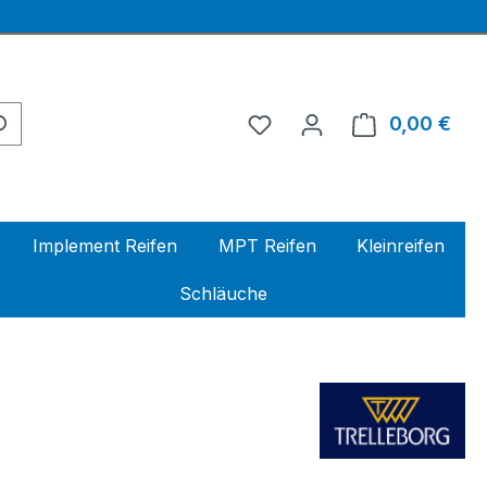
0,00 €
Ware
Implement Reifen
MPT Reifen
Kleinreifen
Schläuche