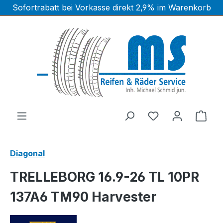
Sofortrabatt bei Vorkasse direkt 2,9% im Warenkorb
Zum Hauptinhalt springen
Ware
Diagonal
TRELLEBORG 16.9-26 TL 10PR
137A6 TM90 Harvester