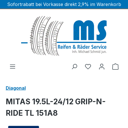
Sofortrabatt bei Vorkasse direkt 2,9% im Warenkorb
Zum Hauptinhalt springen
Ware
Diagonal
MITAS 19.5L-24/12 GRIP-N-
RIDE TL 151A8