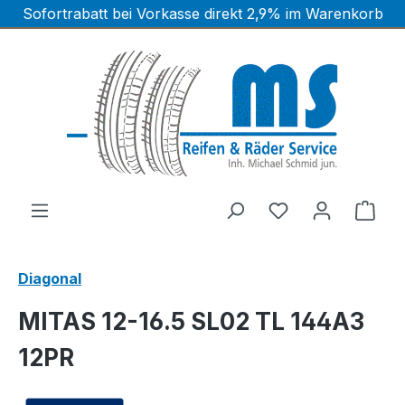
Sofortrabatt bei Vorkasse direkt 2,9% im Warenkorb
Zum Hauptinhalt springen
Ware
Diagonal
MITAS 12-16.5 SL02 TL 144A3
12PR