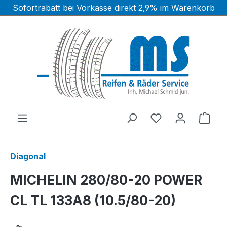
Sofortrabatt bei Vorkasse direkt 2,9% im Warenkorb
Zum Hauptinhalt springen
Ware
Diagonal
MICHELIN 280/80-20 POWER
CL TL 133A8 (10.5/80-20)