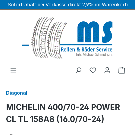
Sofortrabatt bei Vorkasse direkt 2,9% im Warenkorb
Zum Hauptinhalt springen
Ware
Diagonal
MICHELIN 400/70-24 POWER
CL TL 158A8 (16.0/70-24)