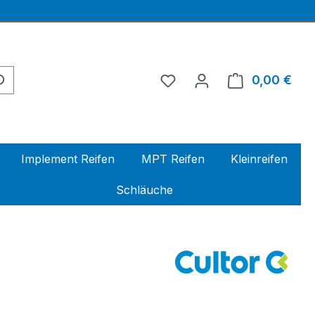
0,00 €
Ware
Implement Reifen
MPT Reifen
Kleinreifen
Schläuche