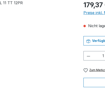
Regulärer Pr
179,37
Preise inkl
Nicht lage
Verfügb
Produkt
Zum Merkze