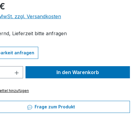
eis:
 €
. MwSt. zzgl. Versandkosten
rnd, Lieferzeit bitte anfragen
arkeit anfragen
 Anzahl: Gib den gewünschten Wert ein 
In den Warenkorb
ttel hinzufügen
Frage zum Produkt