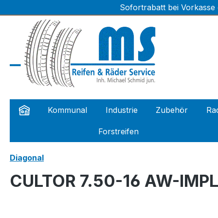
Sofortrabatt bei Vorkasse
m Hauptinhalt springen
Zur Suche springen
Zur Hauptnavigation springen
Kommunal
Industrie
Zubehör
Rad
Forstreifen
Diagonal
CULTOR 7.50-16 AW-IMPL 