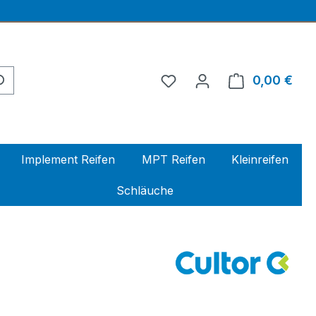
0,00 €
Ware
Implement Reifen
MPT Reifen
Kleinreifen
Schläuche