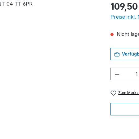
Regulärer Pr
109,50
Preise inkl
Nicht lage
Verfügb
Produkt
Zum Merkze