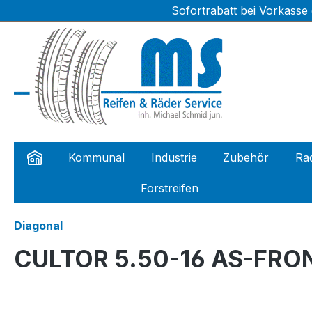
Sofortrabatt bei Vorkasse
m Hauptinhalt springen
Zur Suche springen
Zur Hauptnavigation springen
Kommunal
Industrie
Zubehör
Rad
Forstreifen
Diagonal
CULTOR 5.50-16 AS-FRON