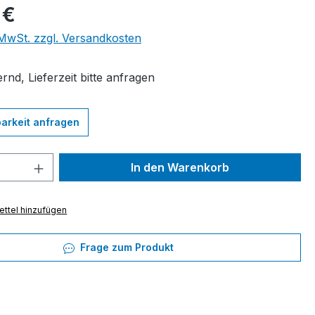
eis:
 €
. MwSt. zzgl. Versandkosten
rnd, Lieferzeit bitte anfragen
arkeit anfragen
 Anzahl: Gib den gewünschten Wert ein 
In den Warenkorb
ttel hinzufügen
Frage zum Produkt