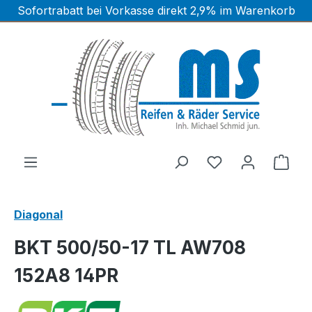
Sofortrabatt bei Vorkasse direkt 2,9% im Warenkorb
Zum Hauptinhalt springen
Ware
Diagonal
BKT 500/50-17 TL AW708
152A8 14PR