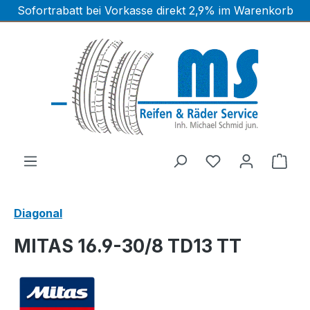
Sofortrabatt bei Vorkasse direkt 2,9% im Warenkorb
Zum Hauptinhalt springen
Ware
Diagonal
MITAS 16.9-30/8 TD13 TT