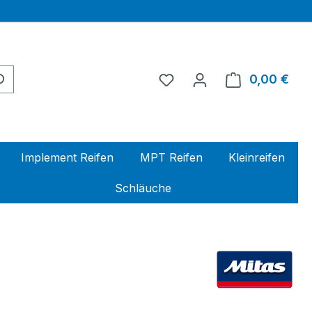
0,00 €
Ware
Implement Reifen
MPT Reifen
Kleinreifen
Schläuche