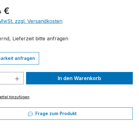
eis:
4 €
. MwSt. zzgl. Versandkosten
rnd, Lieferzeit bitte anfragen
arkeit anfragen
 Anzahl: Gib den gewünschten Wert ein 
In den Warenkorb
ttel hinzufügen
Frage zum Produkt