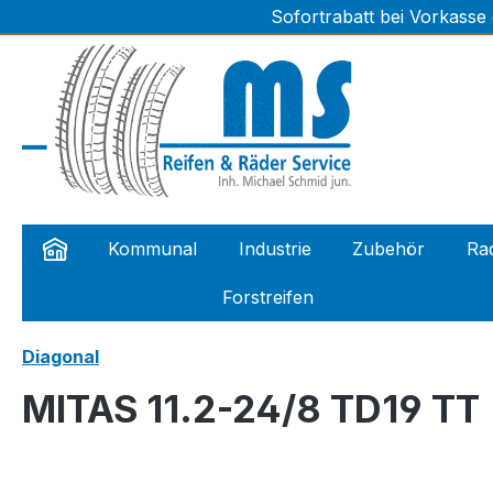
Sofortrabatt bei Vorkasse
m Hauptinhalt springen
Zur Suche springen
Zur Hauptnavigation springen
Kommunal
Industrie
Zubehör
Rad
Forstreifen
Diagonal
MITAS 11.2-24/8 TD19 TT