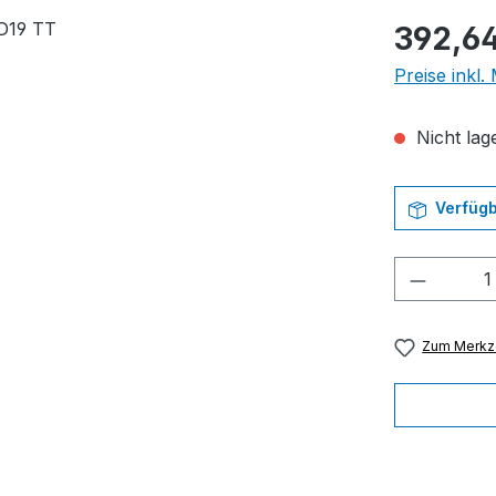
Regulärer Pr
392,6
Preise inkl
Nicht lage
Verfügb
Produkt
Zum Merkze