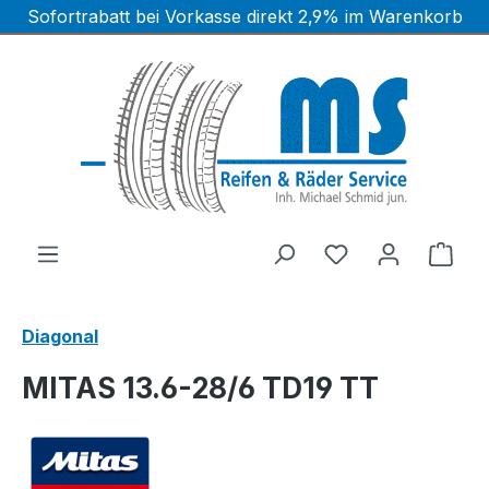
Sofortrabatt bei Vorkasse direkt 2,9% im Warenkorb
Zum Hauptinhalt springen
Ware
Diagonal
MITAS 13.6-28/6 TD19 TT