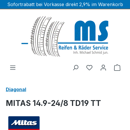
Sofortrabatt bei Vorkasse direkt 2,9% im Warenkorb
Zum Hauptinhalt springen
Ware
Diagonal
MITAS 14.9-24/8 TD19 TT