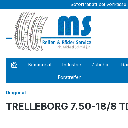
Sofortrabatt bei Vorkasse
m Hauptinhalt springen
Zur Suche springen
Zur Hauptnavigation springen
Kommunal
Industrie
Zubehör
Rad
Forstreifen
Diagonal
TRELLEBORG 7.50-18/8 