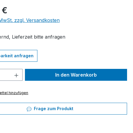
eis:
 €
. MwSt. zzgl. Versandkosten
rnd, Lieferzeit bitte anfragen
arkeit anfragen
 Anzahl: Gib den gewünschten Wert ein 
In den Warenkorb
ttel hinzufügen
Frage zum Produkt