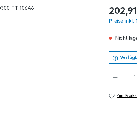
Regulärer Pr
202,91
Preise inkl
Nicht lage
Verfügb
Produkt
Zum Merkze