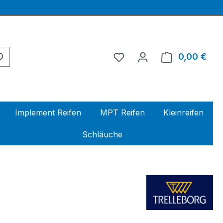
0,00 €
Ware
Implement Reifen
MPT Reifen
Kleinreifen
Schläuche