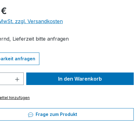
eis:
 €
. MwSt. zzgl. Versandkosten
rnd, Lieferzeit bitte anfragen
arkeit anfragen
 Anzahl: Gib den gewünschten Wert ein 
In den Warenkorb
ttel hinzufügen
Frage zum Produkt