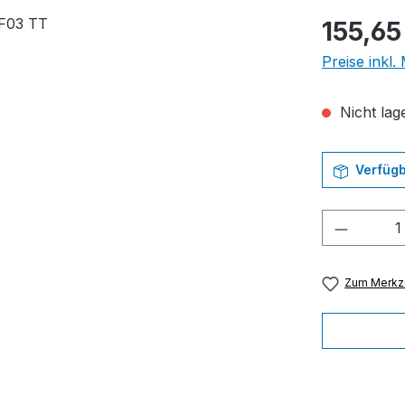
Regulärer Pr
155,65
Preise inkl
Nicht lage
Verfügb
Produkt
Zum Merkze