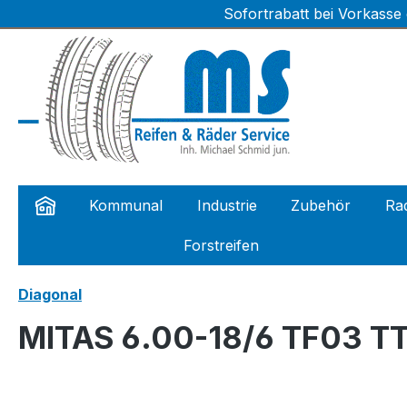
Sofortrabatt bei Vorkasse
m Hauptinhalt springen
Zur Suche springen
Zur Hauptnavigation springen
Kommunal
Industrie
Zubehör
Rad
Forstreifen
Diagonal
MITAS 6.00-18/6 TF03 T