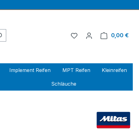
0,00 €
Ware
Implement Reifen
MPT Reifen
Kleinreifen
Schläuche