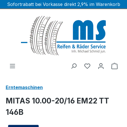
Sofortrabatt bei Vorkasse direkt 2,9% im Warenkorb
Zum Hauptinhalt springen
Ware
Erntemaschinen
MITAS 10.00-20/16 EM22 TT
146B