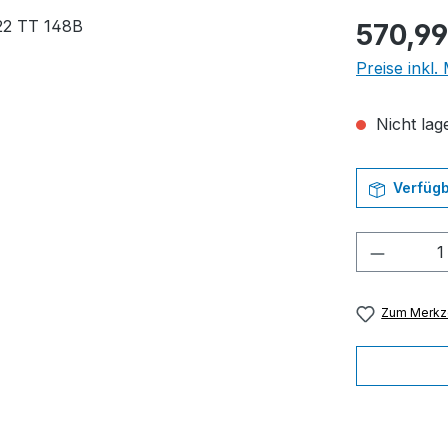
Regulärer Pr
570,99
Preise inkl
Nicht lage
Verfügb
Produkt
Zum Merkze