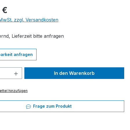
eis:
 €
. MwSt. zzgl. Versandkosten
rnd, Lieferzeit bitte anfragen
arkeit anfragen
 Anzahl: Gib den gewünschten Wert ein 
In den Warenkorb
ttel hinzufügen
Frage zum Produkt