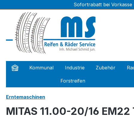
Sofortrabatt bei Vorkasse
m Hauptinhalt springen
Zur Suche springen
Zur Hauptnavigation springen
Kommunal
Industrie
Zubehör
Rad
Forstreifen
Erntemaschinen
MITAS 11.00-20/16 EM22