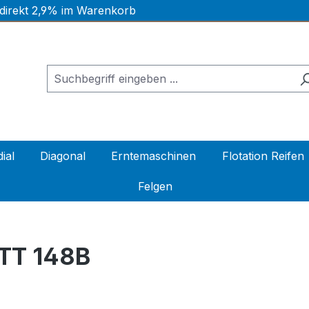
 direkt 2,9% im Warenkorb
ial
Diagonal
Erntemaschinen
Flotation Reifen
Felgen
 TT 148B