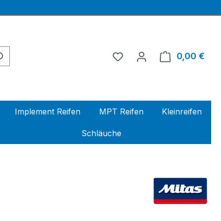
0,00 €
Ware
Implement Reifen
MPT Reifen
Kleinreifen
Schläuche