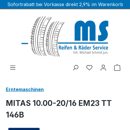
Sofortrabatt bei Vorkasse direkt 2,9% im Warenkorb
Zum Hauptinhalt springen
Ware
Erntemaschinen
MITAS 10.00-20/16 EM23 TT
146B