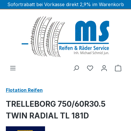
Sofortrabatt bei Vorkasse direkt 2,9% im Warenkorb
Zum Hauptinhalt springen
Ware
Flotation Reifen
TRELLEBORG 750/60R30.5
TWIN RADIAL TL 181D