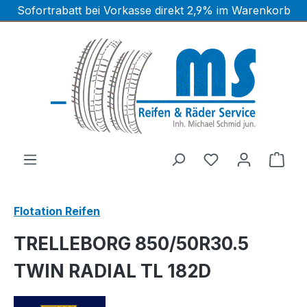
Sofortrabatt bei Vorkasse direkt 2,9% im Warenkorb
Zum Hauptinhalt springen
Ware
Flotation Reifen
TRELLEBORG 850/50R30.5
TWIN RADIAL TL 182D