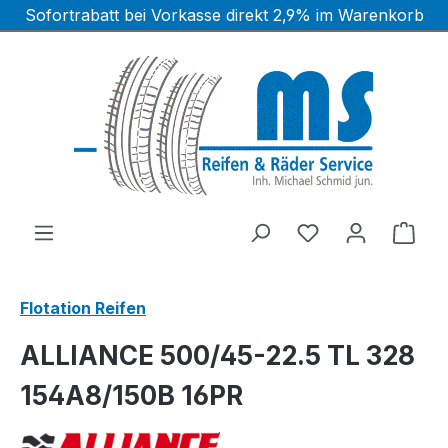
Sofortrabatt bei Vorkasse direkt 2,9% im Warenkorb
Zum Hauptinhalt springen
Ware
Flotation Reifen
ALLIANCE 500/45-22.5 TL 328
154A8/150B 16PR