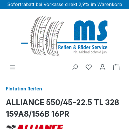
Sofortrabatt bei Vorkasse direkt 2,9% im Warenkorb
Zum Hauptinhalt springen
Ware
Flotation Reifen
ALLIANCE 550/45-22.5 TL 328
159A8/156B 16PR