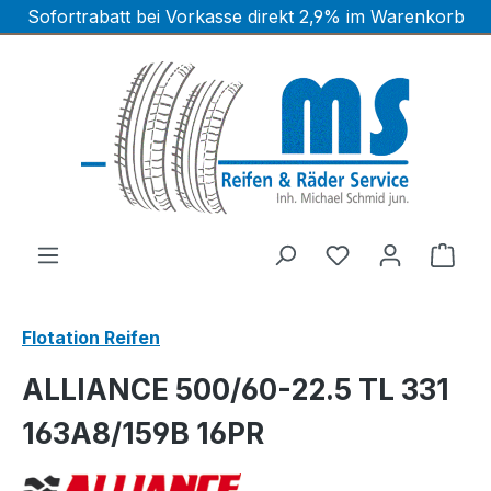
Sofortrabatt bei Vorkasse direkt 2,9% im Warenkorb
Zum Hauptinhalt springen
Ware
Flotation Reifen
ALLIANCE 500/60-22.5 TL 331
163A8/159B 16PR