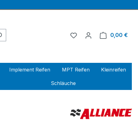
0,00 €
Ware
Implement Reifen
MPT Reifen
Kleinreifen
Schläuche