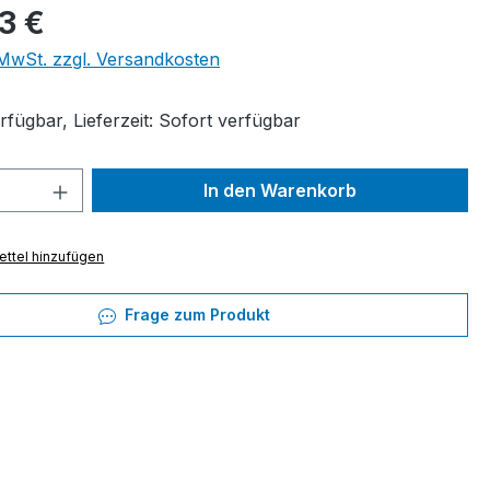
eis:
43 €
. MwSt. zzgl. Versandkosten
fügbar, Lieferzeit: Sofort verfügbar
 Anzahl: Gib den gewünschten Wert ein 
In den Warenkorb
ttel hinzufügen
Frage zum Produkt