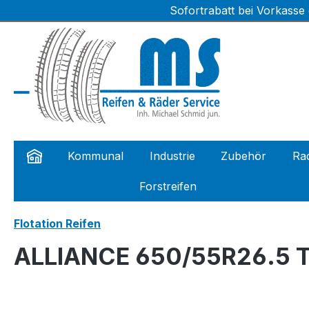
Sofortrabatt bei Vorkasse
m Hauptinhalt springen
Zur Suche springen
Zur Hauptnavigation springen
Kommunal
Industrie
Zubehör
Rad
Forstreifen
Flotation Reifen
ALLIANCE 650/55R26.5 T