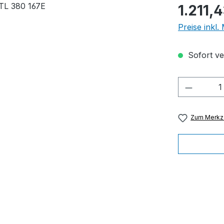
Regulärer Pr
1.211,
Preise inkl
Sofort ver
Produkt
Zum Merkze