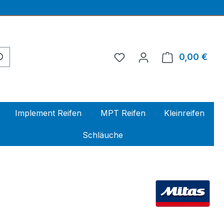
0,00 €
Ware
Implement Reifen
MPT Reifen
Kleinreifen
Schläuche