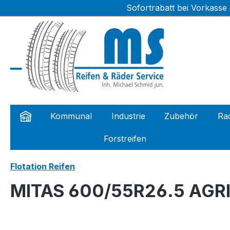
Sofortrabatt bei Vorkasse
m Hauptinhalt springen
Zur Suche springen
Zur Hauptnavigation springen
Kommunal
Industrie
Zubehör
Rad
Forstreifen
Flotation Reifen
MITAS 600/55R26.5 AGRI