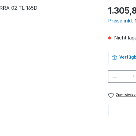
Regulärer Pr
1.305,
Preise inkl
Nicht lage
Verfügb
Produkt
Zum Merkze