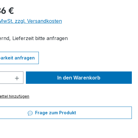
eis:
86 €
. MwSt. zzgl. Versandkosten
rnd, Lieferzeit bitte anfragen
arkeit anfragen
 Anzahl: Gib den gewünschten Wert ein 
In den Warenkorb
ttel hinzufügen
Frage zum Produkt