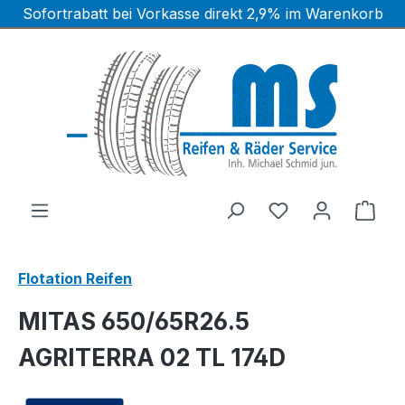
Sofortrabatt bei Vorkasse direkt 2,9% im Warenkorb
Zum Hauptinhalt springen
Ware
Flotation Reifen
MITAS 650/65R26.5
AGRITERRA 02 TL 174D