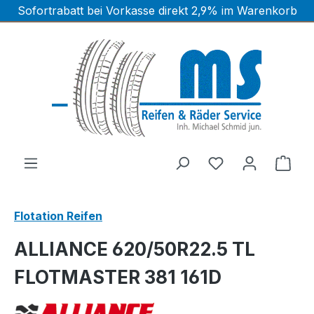
Sofortrabatt bei Vorkasse direkt 2,9% im Warenkorb
Zum Hauptinhalt springen
Ware
Flotation Reifen
ALLIANCE 620/50R22.5 TL
FLOTMASTER 381 161D