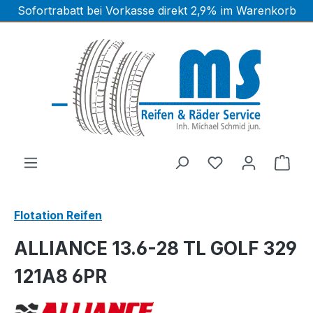
Sofortrabatt bei Vorkasse direkt 2,9% im Warenkorb
Zum Hauptinhalt springen
Ware
Flotation Reifen
ALLIANCE 13.6-28 TL GOLF 329
121A8 6PR