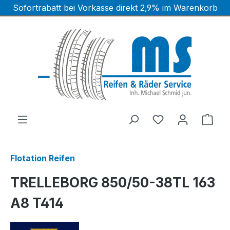
Sofortrabatt bei Vorkasse direkt 2,9% im Warenkorb
Zum Hauptinhalt springen
Ware
Flotation Reifen
TRELLEBORG 850/50-38TL 163
A8 T414