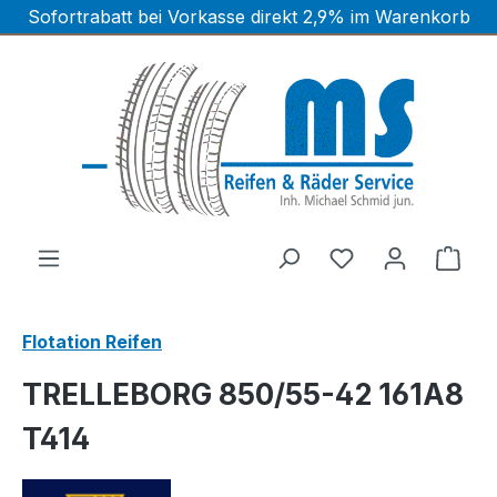
Sofortrabatt bei Vorkasse direkt 2,9% im Warenkorb
Zum Hauptinhalt springen
Ware
Flotation Reifen
TRELLEBORG 850/55-42 161A8
T414