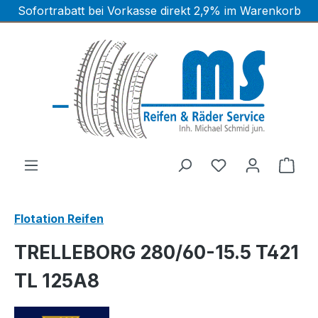
Sofortrabatt bei Vorkasse direkt 2,9% im Warenkorb
Zum Hauptinhalt springen
Ware
Flotation Reifen
TRELLEBORG 280/60-15.5 T421
TL 125A8