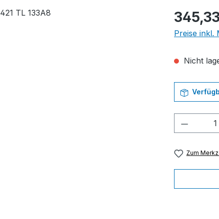
Regulärer Pr
345,33
Preise inkl
Nicht lage
Verfügb
Produkt
Zum Merkze