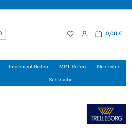
0,00 €
Ware
Implement Reifen
MPT Reifen
Kleinreifen
Schläuche