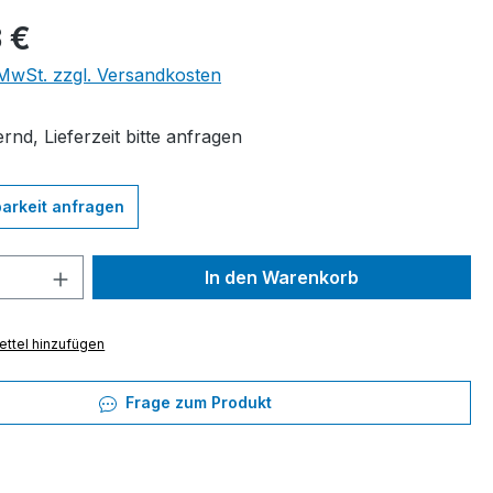
eis:
 €
. MwSt. zzgl. Versandkosten
rnd, Lieferzeit bitte anfragen
arkeit anfragen
 Anzahl: Gib den gewünschten Wert ein 
In den Warenkorb
ttel hinzufügen
Frage zum Produkt