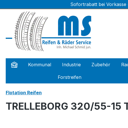
Sofortrabatt bei Vorkasse
m Hauptinhalt springen
Zur Suche springen
Zur Hauptnavigation springen
Kommunal
Industrie
Zubehör
Rad
Forstreifen
Flotation Reifen
TRELLEBORG 320/55-15 T